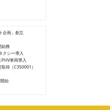
ト企画」創立
開始務
タクシー導入
PHV車両導入
得（C350001）
開始